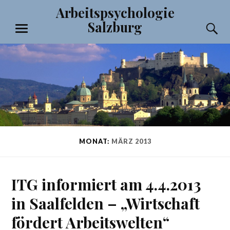
Zum
Arbeitspsychologie
Inhalt
Salzburg
S
springen
MENÜ
MONAT:
MÄRZ 2013
ITG informiert am 4.4.2013
in Saalfelden – „Wirtschaft
fördert Arbeitswelten“