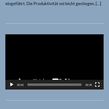
eingeführt. Die Produktivität sei leicht gestiegen, […]
Video-
Player
00:00
00:35