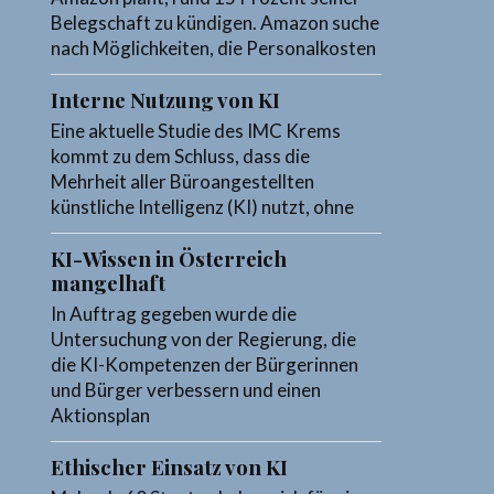
Belegschaft zu kündigen. Amazon suche
nach Möglichkeiten, die Personalkosten
Interne Nutzung von KI
Eine aktuelle Studie des IMC Krems
kommt zu dem Schluss, dass die
Mehrheit aller Büroangestellten
künstliche Intelligenz (KI) nutzt, ohne
KI-Wissen in Österreich
mangelhaft
In Auftrag gegeben wurde die
Untersuchung von der Regierung, die
die KI-Kompetenzen der Bürgerinnen
und Bürger verbessern und einen
Aktionsplan
Ethischer Einsatz von KI