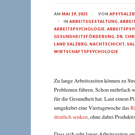
AM
MAI 19, 2025
VON
APSYSALZ
IN
ARBEITSGESTALTUNG
,
ARBEI
ARBEITSPSYCHOLOGIE
,
ARBEITSPS
GESUNDHEITSFÖRDERUNG
,
DR. CHR
LAND SALZBRG
,
NACHTSCHICHT
,
SA
WIRTSCHAFTSPSYCHOLOGIE
Zu lange Arbeitszeiten können zu Str
Problemen führen. Schon mehrfach wu
für die Gesundheit hat. Laut einem Pi
umgekehrt eine Viertagewoche das
R
deutlich senken
, ohne dabei Produkt
Dass sich sehr lange Arbeitszeiten an