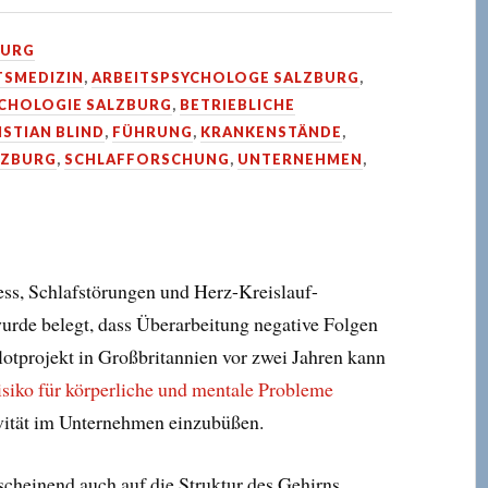
BURG
TSMEDIZIN
,
ARBEITSPSYCHOLOGE SALZBURG
,
YCHOLOGIE SALZBURG
,
BETRIEBLICHE
ISTIAN BLIND
,
FÜHRUNG
,
KRANKENSTÄNDE
,
LZBURG
,
SCHLAFFORSCHUNG
,
UNTERNEHMEN
,
ess, Schlafstörungen und Herz-Kreislauf-
rde belegt, dass Überarbeitung negative Folgen
lotprojekt in Großbritannien vor zwei Jahren kann
isiko für körperliche und mentale Probleme
ivität im Unternehmen einzubüßen.
scheinend auch auf die Struktur des Gehirns