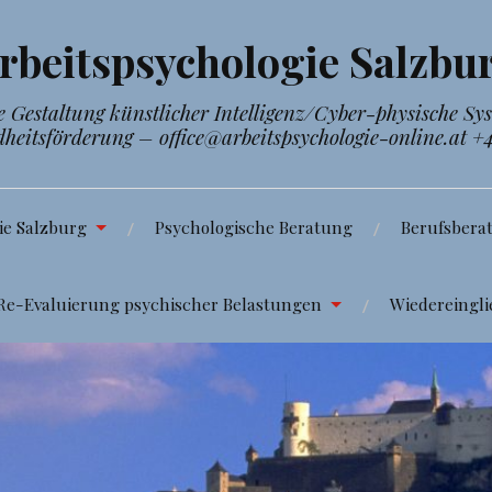
rbeitspsychologie Salzbu
Gestaltung künstlicher Intelligenz/Cyber-physische Sy
dheitsförderung – office@arbeitspsychologie-online.at +
ie Salzburg
Psychologische Beratung
Berufsbera
Re-Evaluierung psychischer Belastungen
Wiedereingli