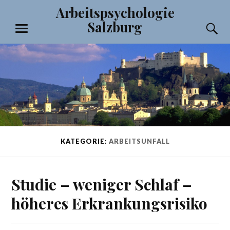
Zum
Arbeitspsychologie
Inhalt
Salzburg
S
springen
MENÜ
KATEGORIE:
ARBEITSUNFALL
Studie – weniger Schlaf –
höheres Erkrankungsrisiko