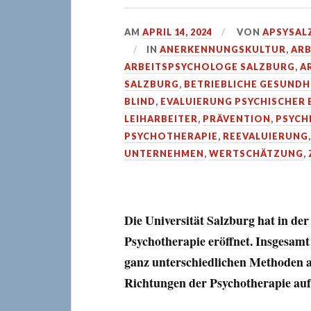
AM
APRIL 14, 2024
VON
APSYSAL
IN
ANERKENNUNGSKULTUR
,
ARB
ARBEITSPSYCHOLOGE SALZBURG
,
A
SALZBURG
,
BETRIEBLICHE GESUND
BLIND
,
EVALUIERUNG PSYCHISCHER
LEIHARBEITER
,
PRÄVENTION
,
PSYCH
PSYCHOTHERAPIE
,
REEVALUIERUNG
UNTERNEHMEN
,
WERTSCHÄTZUNG
,
Die Universität Salzburg hat in de
Psychotherapie eröffnet. Insgesam
ganz unterschiedlichen Methoden arb
Richtungen der Psychotherapie auf