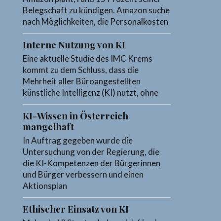
Belegschaft zu kündigen. Amazon suche
nach Möglichkeiten, die Personalkosten
Interne Nutzung von KI
Eine aktuelle Studie des IMC Krems
kommt zu dem Schluss, dass die
Mehrheit aller Büroangestellten
künstliche Intelligenz (KI) nutzt, ohne
KI-Wissen in Österreich
mangelhaft
In Auftrag gegeben wurde die
Untersuchung von der Regierung, die
die KI-Kompetenzen der Bürgerinnen
und Bürger verbessern und einen
Aktionsplan
Ethischer Einsatz von KI