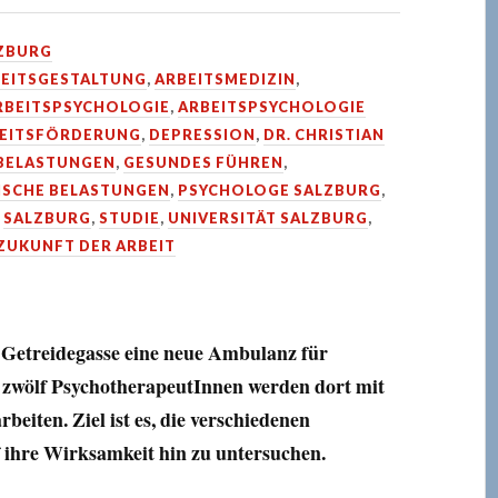
ZBURG
EITSGESTALTUNG
,
ARBEITSMEDIZIN
,
RBEITSPSYCHOLOGIE
,
ARBEITSPSYCHOLOGIE
HEITSFÖRDERUNG
,
DEPRESSION
,
DR. CHRISTIAN
 BELASTUNGEN
,
GESUNDES FÜHREN
,
ISCHE BELASTUNGEN
,
PSYCHOLOGE SALZBURG
,
,
SALZBURG
,
STUDIE
,
UNIVERSITÄT SALZBURG
,
ZUKUNFT DER ARBEIT
r Getreidegasse eine neue Ambulanz für
t zwölf PsychotherapeutInnen werden dort mit
eiten. Ziel ist es, die verschiedenen
 ihre Wirksamkeit hin zu untersuchen.