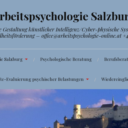
rbeitspsychologie Salzbu
Gestaltung künstlicher Intelligenz/Cyber-physische Sy
dheitsförderung – office@arbeitspsychologie-online.at +
ie Salzburg
Psychologische Beratung
Berufsbera
Re-Evaluierung psychischer Belastungen
Wiedereingli