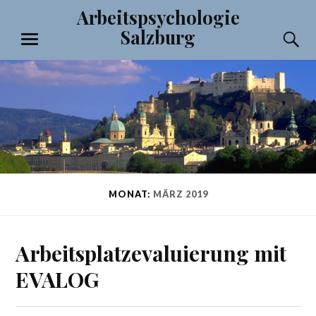
Zum
Arbeitspsychologie
Inhalt
Salzburg
S
springen
MENÜ
MONAT:
MÄRZ 2019
Arbeitsplatzevaluierung mit
EVALOG