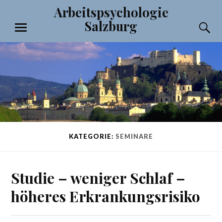
Zum
Arbeitspsychologie
Inhalt
Salzburg
S
springen
MENÜ
KATEGORIE:
SEMINARE
Studie – weniger Schlaf –
höheres Erkrankungsrisiko