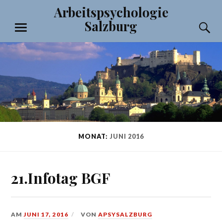
Zum
Arbeitspsychologie
Inhalt
Salzburg
S
springen
MENÜ
MONAT:
JUNI 2016
21.Infotag BGF
AM
JUNI 17, 2016
VON
APSYSALZBURG