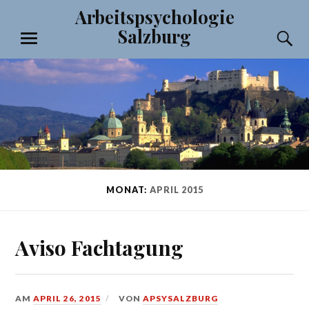
Zum
Arbeitspsychologie
Inhalt
Salzburg
S
springen
MENÜ
MONAT:
APRIL 2015
Aviso Fachtagung
AM
APRIL 26, 2015
VON
APSYSALZBURG