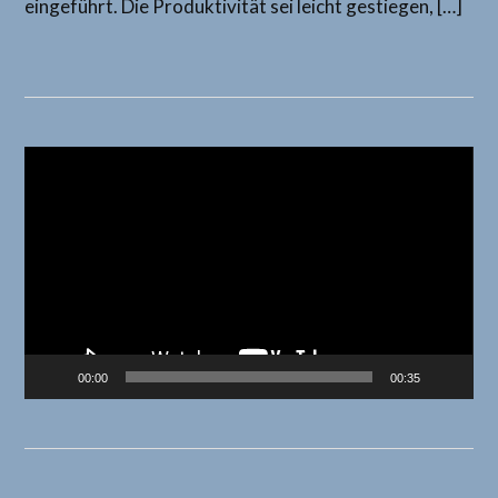
eingeführt. Die Produktivität sei leicht gestiegen, […]
Video-
Player
00:00
00:35