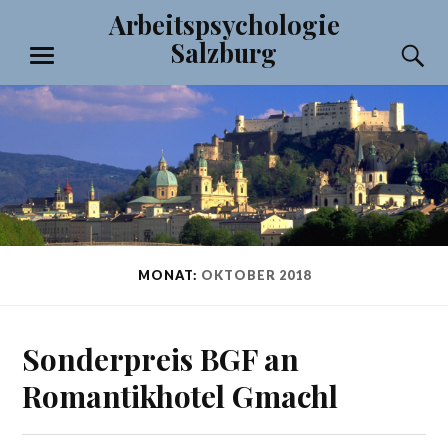
Zum
Arbeitspsychologie
Inhalt
Salzburg
S
springen
MENÜ
MONAT:
OKTOBER 2018
Sonderpreis BGF an
Romantikhotel Gmachl