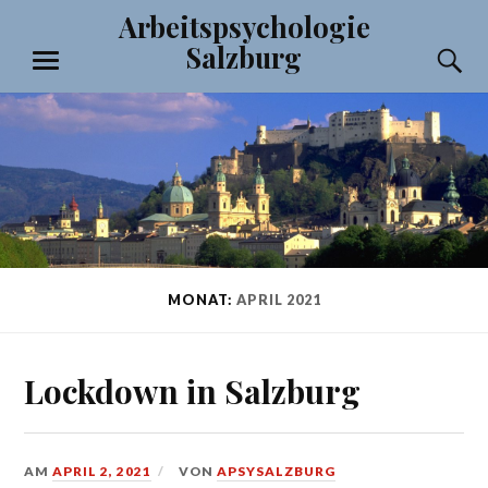
Zum
Arbeitspsychologie
Inhalt
Salzburg
S
springen
MENÜ
MONAT:
APRIL 2021
Lockdown in Salzburg
AM
APRIL 2, 2021
VON
APSYSALZBURG