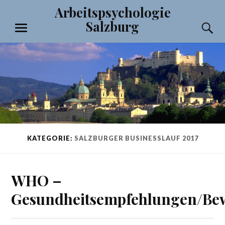
Zum
Arbeitspsychologie
Inhalt
Salzburg
S
springen
MENÜ
KATEGORIE:
SALZBURGER BUSINESSLAUF 2017
WHO –
Gesundheitsempfehlungen/Be