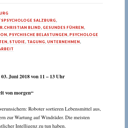
BURG
TSPSYCHOLOGE SALZBURG
,
R.CHRISTIAN BLIND
,
GESUNDES FÜHREN
,
ION
,
PSYCHISCHE BELASTUNGEN
,
PSYCHOLOGE
TEN
,
STUDIE
,
TAGUNG
,
UNTERNEHMEN
,
ARBEIT
3. Juni 2018 von 11 – 13 Uhr
elt von morgen“
verunsichern: Roboter sortieren Lebensmittel aus,
tern zur Wartung auf Windräder. Die meisten
licher Intelligenz zu tun haben.