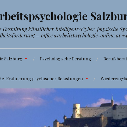
rbeitspsychologie Salzbu
Gestaltung künstlicher Intelligenz/Cyber-physische Sy
dheitsförderung – office@arbeitspsychologie-online.at +
ie Salzburg
Psychologische Beratung
Berufsbera
Re-Evaluierung psychischer Belastungen
Wiedereingli