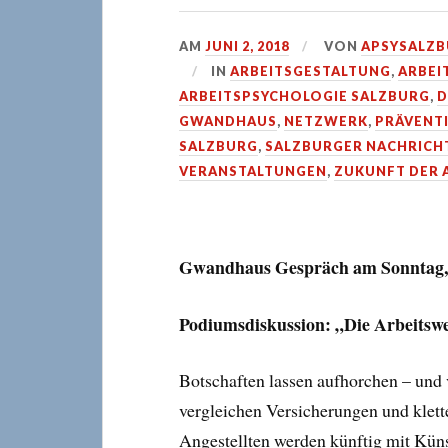
AM
JUNI 2, 2018
VON
APSYSALZ
IN
ARBEITSGESTALTUNG
,
ARBEI
ARBEITSPSYCHOLOGIE SALZBURG
,
D
GWANDHAUS
,
NETZWERK
,
PRÄVENT
SALZBURG
,
SALZBURGER NACHRICH
VERANSTALTUNGEN
,
ZUKUNFT DER 
Gwandhaus Gespräch am Sonntag, 0
Podiumsdiskussion: „Die Arbeitsw
Botschaften lassen aufhorchen – und 
vergleichen Versicherungen und klet
Angestellten werden künftig mit Künst