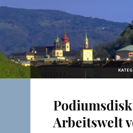
KATEG
Podiumsdisku
Arbeitswelt 