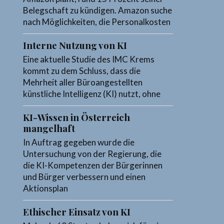
Belegschaft zu kündigen. Amazon suche
nach Möglichkeiten, die Personalkosten
Interne Nutzung von KI
Eine aktuelle Studie des IMC Krems
kommt zu dem Schluss, dass die
Mehrheit aller Büroangestellten
künstliche Intelligenz (KI) nutzt, ohne
KI-Wissen in Österreich
mangelhaft
In Auftrag gegeben wurde die
Untersuchung von der Regierung, die
die KI-Kompetenzen der Bürgerinnen
und Bürger verbessern und einen
Aktionsplan
Ethischer Einsatz von KI