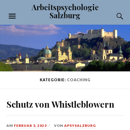
Zum
Arbeitspsychologie
Inhalt
Salzburg
S
springen
MENÜ
KATEGORIE:
COACHING
Schutz von Whistleblowern
AM
FEBRUAR 3, 2023
VON
APSYSALZBURG